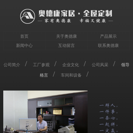
首页
关于奥德康
产品展示
新闻中心
互动留言
联系奥德康
/
/
/
/
公司简介
工厂参观
企业文化
公司风采
领导
/
/
格言
车间和设备